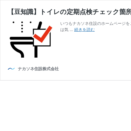
【豆知識】トイレの定期点検チェック箇
いつもナカソネ住設のホームページを
【豆
は気 …
続きを読む
知
識】
ト
イ
レ
の
ナカソネ住設株式会社
定
期
点
検
チ
ェ
ッ
ク
箇
所