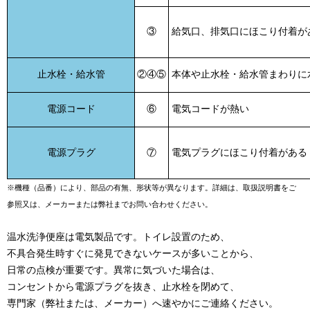
③
給気口、排気口にほこり付着が
止水栓・給水管
②④⑤
本体や止水栓・給水管まわりに
電源コード
⑥
電気コードが熱い
電源プラグ
⑦
電気プラグにほこり付着がある
※機種（品番）により、部品の有無、形状等が異なります。
詳細は、取扱説明書をご
参照又は、メーカーまたは弊社までお問い合わせください。
温水洗浄便座は電気製品です。トイレ設置のため、
不具合発生時すぐに発見できないケースが多いことから、
日常の点検が重要です。異常に気づいた場合は、
コンセントから電源プラグを抜き、止水栓を閉めて、
専門家（弊社または、メーカー）へ速やかにご連絡ください。