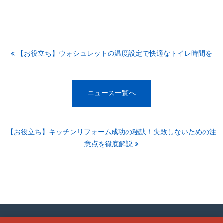
を得た範囲内で採用目的でのみ利用させていただきます。
【2005年4月1日以前に収集した個人情報について】個人
情報保護法施行前に収集した個人情報も、上記利用目的の
範囲内で取り扱わせて頂きます。
【お役立ち】ウォシュレットの温度設定で快適なトイレ時間を
４、個人情報の安全対策
お客様の個人情報を安全に管理・運営するよう、個人情報
への外部からの不正アクセス、紛失、毀損、破壊、改ざ
ニュース一覧へ
ん、漏洩、社外への不正な流出等、危険防止に対する合理
的かつ適切な安全対策を実施しております。
また、個人情報を取り扱う部門ごとに個人情報保護管理者
【お役立ち】キッチンリフォーム成功の秘訣！失敗しないための注
を置き、個人情報の適切な管理に努めると共に、安全管理
意点を徹底解説
に関する社内規定を策定し、個人情報保護に関する社員教
育の実施を行っております。
５、第三者への提供
個人情報は、以下のいずれかに該当する場合を除いて、い
かなる第三者にも開示・提供いたしません。