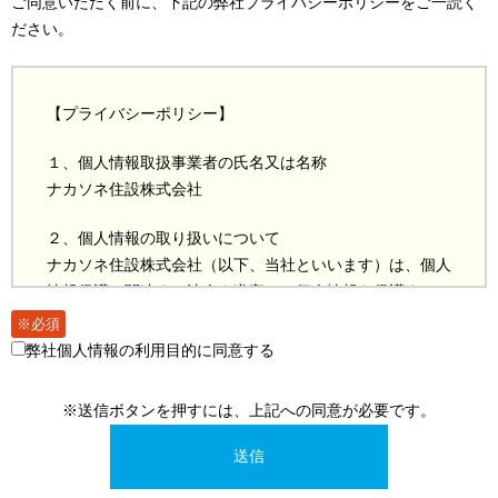
ご同意いただく前に、下記の弊社プライバシーポリシーをご一読く
ださい。
【プライバシーポリシー】
１、個人情報取扱事業者の氏名又は名称
ナカソネ住設株式会社
２、個人情報の取り扱いについて
ナカソネ住設株式会社（以下、当社といいます）は、個人
情報保護に関連する法令を遵守し、個人情報を保護するこ
とが事業活動の基本であり社会的責務であると考えており
※必須
ます。
弊社個人情報の利用目的に同意する
お客様の個人情報につきましては以下のプライバシーポリ
シーに基づき取り扱います。
※送信ボタンを押すには、上記への同意が必要です。
３、個人情報の利用目的
当社で取得したお客様の個人情報の利用は、お客様の同意