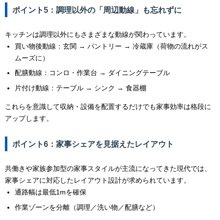
ポイント5：
調理以外の「周辺動線」も忘れずに
キッチンは調理以外にもさまざまな動線が関わっています。
買い物後動線：玄関 → パントリー → 冷蔵庫（荷物の流れがス
ムーズに）
配膳動線：コンロ・作業台 → ダイニングテーブル
片付け動線：テーブル → シンク → 食器棚
これらを意識して収納・設備を配置するだけでも家事効率は格段に
アップします。
ポイント6：家事シェアを見据えたレイアウト
共働きや家族参加型の家事スタイルが主流になってきた現代では、
家事シェアに対応したレイアウト設計が求められています。
通路幅は最低1mを確保
作業ゾーンを分離（調理／洗い物／配膳など）