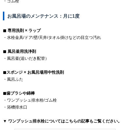
・ゴム栓
お風呂場のメンテナンス：
月に1度
◼︎ 専用洗剤 × ラップ
・水栓金具/ドア/壁/天井/タオル掛けなどの目立つ汚れ
◼︎ 風呂釜用洗浄剤
・風呂釜(追いだき配管）
◼︎スポンジ × お風呂場用中性洗剤
・風呂ふた
◼︎歯ブラシや綿棒
・ワンプッシュ排水栓/ゴム栓
・浴槽排水口
▼ ワンプッシュ排水栓についてはこちらの記事もご覧ください。